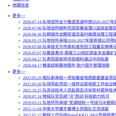
地理信息
更多>>
2026.07.14
队地信所全力推进芜湖中燃2026-2027
2026.07.06
队地信所顺利完成安徽省潜川监狱监管
2026.06.30
队桐城市龙眠街道双溪村崩塌治理工程
2026.05.15
队地信所承接2026-2027年度奇瑞公司
2026.05.08
队承接无为市高标准农田工程量实施情
2026.05.07
队繁昌黄浒-南陵工山地区铜金多金属矿
2026.04.27
队青阳周家桥项目顺利通过中间检查
2026.04.17
精准绘制基地图件 助力提升管理效能
更多>>
2023.05.29
我队新承担一项安徽省地质勘查基金项
2023.03.20
队领导赴项目一线传达局地质工作会议
2021.10.25
队选派技术人员赴局定点扶贫村提供技
2020.07.24
物探队党员闻“汛”而动 科技助力防汛
2019.03.21
队地环所承接“芜湖轻轨一号线污水管网
2015.11.04
中南大学唐冬春博士到我队交流讲座
2015.07.15
物探公司升级PulseEKKO 100A型地质雷