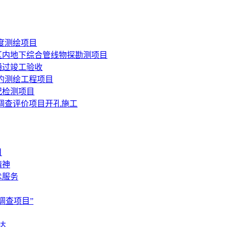
年度测绘项目
区内地下综合管线物探勘测项目
通过竣工验收
预约测绘工程项目
况检测项目
调查评价项目开孔施工
目
精神
术服务
调查项目”
达