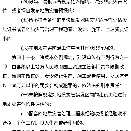
(
四
)
隐瞒、谎报或者授意他人隐瞒、谎报地质灾害灾
情，或者擅自发布地质灾害预报的；
(
五
)
给不符合条件的单位颁发地质灾害危险性评估资
质证书或者地质灾害治理工程勘查、设计、施工、监理资质证
书的；
(
六
)
在地质灾害防治工作中有其他渎职行为的。
第四十一条
违反本条例规定，建设单位有下列行为之一
的，由县级以上地方人民政府国土资源主管部门责令限期改
正；逾期不改正的，责令停止生产、施工或者使用，处
10
万元
以上
50
万元以下的罚款；构成犯罪的，依法追究刑事责任：
(
一
)
未按照规定对地质灾害易发区内的建设工程进行
地质灾害危险性评估的；
(
二
)
配套的地质灾害治理工程未经验收或者经验收不
合格，主体工程即投入生产或者使用的。