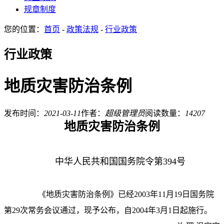
规章制度
您的位置：
首页
-
政策法规
-
行业政策
行业政策
地质灾害防治条例
发布时间：
2021-03-11
作者：
超级管理员
阅读数量：
14207
地质灾害防治条例
中华人民共和国国务院令
第
394
号
《地质灾害防治条例》已经
2003
年
11
月
19
日国务院
第
29
次常务会议通过，现予公布，自
2004
年
3
月
1
日起施行。