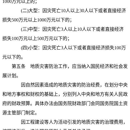
1000
万元以上的；
(
二
)
大型：因灾死亡
10
人以上
30
人以下或者直接经济
损失
500
万元以上
1000
万元以下的；
(
三
)
中型：因灾死亡
3
人以上
10
人以下或者直接经济
损失
100
万元以上
500
万元以下的；
(
四
)
小型：因灾死亡
3
人以下或者直接经济损失
100
万
元以下的。
第五条
地质灾害防治工作，应当纳入国民经济和社会发
展计划。
因自然因素造成的地质灾害的防治经费，在划分中央
和地方事权和财权的基础上，分别列入中央和地方有关人民政
府的财政预算。具体办法由国务院财政部门会同国务院国土资
源主管部门制定。
因工程建设等人为活动引发的地质灾害的治理费用，