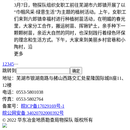
3月7日，物探队组织女职工前往芜湖市六郎镇开展了以
“巾帼风采·绿意生活”为主题的植树活动。上午，女职工
们来到六郎镇幸福村进行种植树苗活动，在明媚的春光
里，大家分工合作，搬运树苗、挥锹铲土，亲手种下一
颗颗树苗，亲近大自然的同时，也深刻践行着绿色环保
的理念和生活方式。下午，大家来到美丽乡村官巷和小
陶村，沿
更多
1
2
3
4
5
···
跳转到
确定
地址：芜湖市银湖南路与赭山西路交汇处星隆国际城B座11、
12楼
电话：0553-5801038
传真：0553-5802764
备案号：
皖ICP备17029169号-1
皖公网安备 34020702000392号
© 2022 华东冶金地质勘查局物探队 版权所有