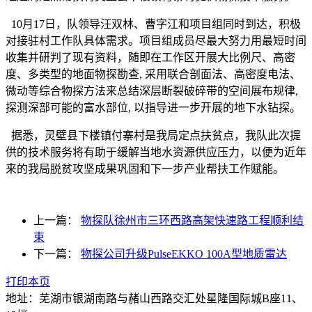
10月17日，队领导汪双林、曹字江和项目组同时到达，积极
对接驻村工作队具体需求。项目组成员尽最大努力用最短时间
收集并研判了现有资料，随即在工作区开展大比例尺、高密
度、多类型的地面物探勘查, 采用联合剖面法、高密度电法、
微动等综合物探方法来总结深层断裂破碎带的空间展布规律,
探测深部可能的富水部位, 以指导进一步开展的地下水钻探。
据悉，灵壁县下楼镇付寨村是我局定点扶贫点，我队此次提
供的技术服务将有助于缓解当地水资源供应压力，以便为近年
来的我局脱贫攻坚成果巩固和下一步产业帮扶工作赋能。
上一篇：
物探队徐州市三环西路高架快速路工程顺利结
束
下一篇：
物探公司升级PulseEKKO 100A型地质雷达
打印本页
地址：芜湖市银湖南路与赭山西路交汇处星隆国际城B座11、