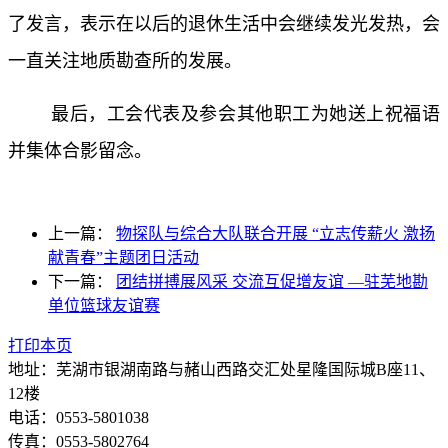
了发言，表示在以后的退休生活中会继续发光发热，会
一直关注地质勘查所的发展。
最后，工会代表及参会其他职工为她送上祝福语
并集体合影留念。
上一篇：
物探队与综合大队联合开展 “立志传薪火 激扬
献青春”主题团日活动
下一篇：
团结拼搏展风采 交流互促增友谊 —驻芜地勘
单位篮球友谊赛
打印本页
地址：芜湖市银湖南路与赭山西路交汇处星隆国际城B座11、
12楼
电话：0553-5801038
传真：0553-5802764